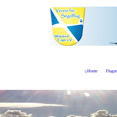
⌂Home
Flugz